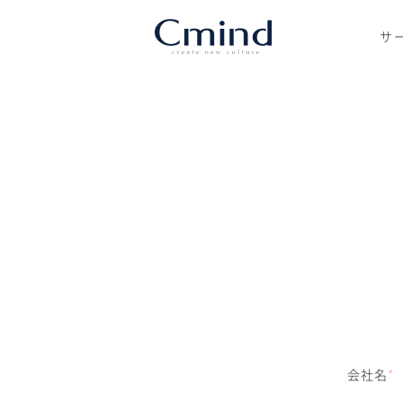
サ
会社名
*