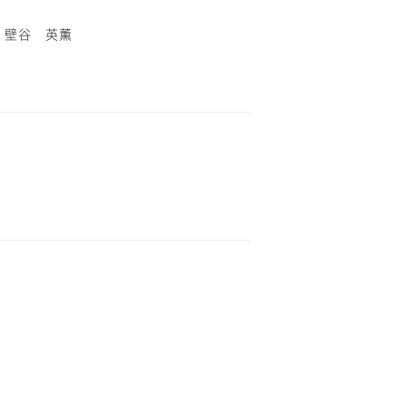
 壁谷 英薫