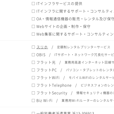
□ ITインフラサービスの提供
□ ITインフラに関するサポート・コンサルティ
□ OA・情報通信機器の販売・レンタル及び保
□ Webサイトの企画・制作・保守
□ Web集客に関するサポート・コンサルティン
□
スリホ
/
定額制レンタルプリンターサービス
□ OBIS
/
ITサポート・ネットワーク冗長化サー
□ フラット光
/
業務用高速インターネット回線
□ フラットPC
/
パソコン・タブレットのレンタ
□ フラットWiFi
/
モバイルWiFiのレンタルサー
□ フラットTelephone
/
ビジネスフォンのレ
□ フラットSecurity
/
情報セキュリティ機器の
□ Biz Wi-Fi
/
業務用Wi-Fiルーターのレンタル
□ 一般労働者派遣事業 派13-306913