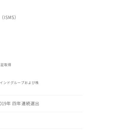
ISMS）
4)認証取得
マインドグループおよび株
/2019年 四年連続選出