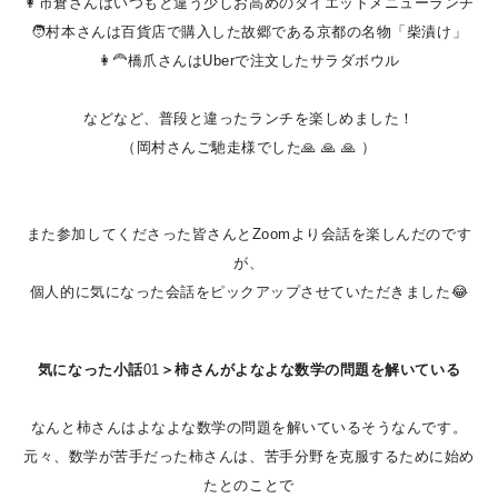
👩市倉さんはいつもと違う少しお高めのダイエットメニューランチ
🧑村本さんは百貨店で購入した故郷である京都の名物「柴漬け」
👩‍🦰橋爪さんはUberで注文したサラダボウル
などなど、普段と違ったランチを楽しめました！
（岡村さんご馳走様でした🙏 🙏 🙏 ）
また参加してくださった皆さんとZoomより会話を楽しんだのです
が、
個人的に気になった会話をピックアップさせていただきました😂
気になった小話
01
＞柿さんがよなよな数学の問題を解いている
なんと柿さんはよなよな数学の問題を解いているそうなんです。
元々、数学が苦手だった柿さんは、苦手分野を克服するために始め
たとのことで