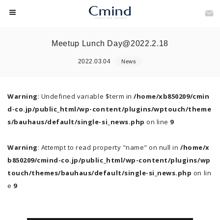
Meetup Lunch Day@2022.2.18
2022.03.04
News
Warning
: Undefined variable $term in
/home/xb850209/cmin
d-co.jp/public_html/wp-content/plugins/wptouch/theme
s/bauhaus/default/single-si_news.php
on line
9
Warning
: Attempt to read property "name" on null in
/home/x
b850209/cmind-co.jp/public_html/wp-content/plugins/wp
touch/themes/bauhaus/default/single-si_news.php
on lin
e
9