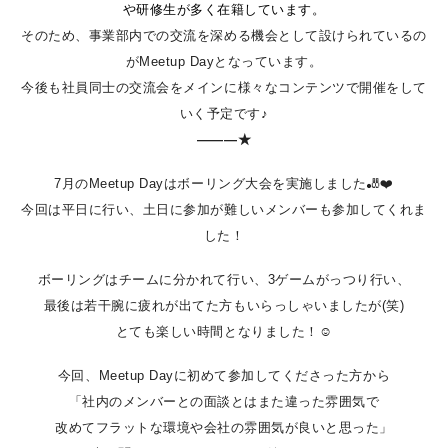
や研修生が多く在籍しています。
そのため、事業部内での交流を深める機会として設けられているの
がMeetup Dayとなっています。
今後も社員同士の交流会をメインに様々なコンテンツで開催をして
いく予定です♪
―――★
7月のMeetup Dayはボーリング大会を実施しました🎳❤️
今回は平日に行い、土日に参加が難しいメンバーも参加してくれま
した！
ボーリングはチームに分かれて行い、3ゲームがっつり行い、
最後は若干腕に疲れが出てた方もいらっしゃいましたが(笑)
とても楽しい時間となりました！☺️
今回、Meetup Dayに初めて参加してくださった方から
「社内のメンバーとの面談とはまた違った雰囲気で
改めてフラットな環境や会社の雰囲気が良いと思った」