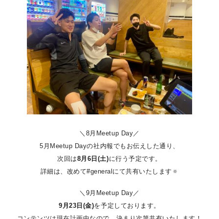
＼8月Meetup Day／
5月Meetup Dayの社内報でもお伝えした通り、
次回は
8月6日(土)
に行う予定です。
詳細は、改めて#generalにて共有いたします🔅
＼9月Meetup Day／
9月23日(金)
を予定しております。
コンテンツは現在計画中なので、決まり次第共有いたします！