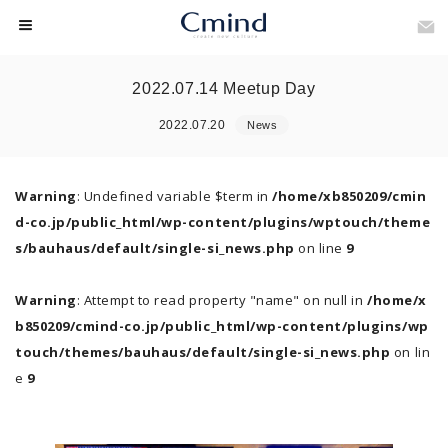
2022.07.14 Meetup Day
2022.07.20
News
Warning
: Undefined variable $term in
/home/xb850209/cmin
d-co.jp/public_html/wp-content/plugins/wptouch/theme
s/bauhaus/default/single-si_news.php
on line
9
Warning
: Attempt to read property "name" on null in
/home/x
b850209/cmind-co.jp/public_html/wp-content/plugins/wp
touch/themes/bauhaus/default/single-si_news.php
on lin
e
9