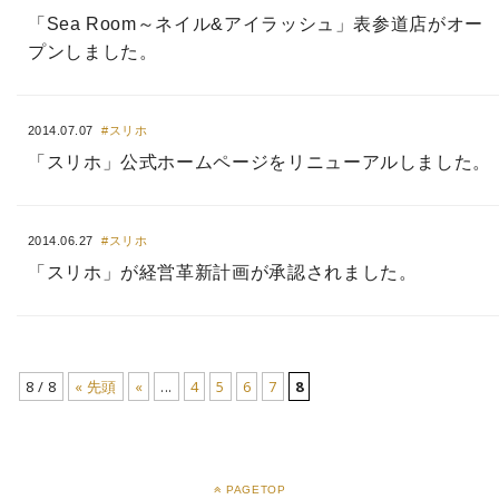
「Sea Room～ネイル&アイラッシュ」表参道店がオー
プンしました。
2014.07.07
#スリホ
「スリホ」公式ホームページをリニューアルしました。
2014.06.27
#スリホ
「スリホ」が経営革新計画が承認されました。
8 / 8
« 先頭
«
...
4
5
6
7
8
PAGETOP