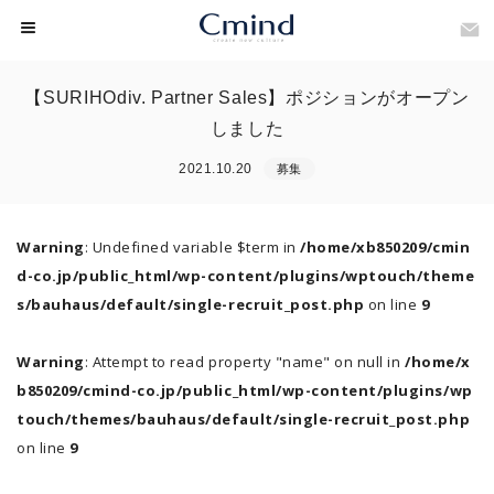
【SURIHOdiv. Partner Sales】ポジションがオープン
しました
2021.10.20
募集
Warning
: Undefined variable $term in
/home/xb850209/cmin
d-co.jp/public_html/wp-content/plugins/wptouch/theme
s/bauhaus/default/single-recruit_post.php
on line
9
Warning
: Attempt to read property "name" on null in
/home/x
b850209/cmind-co.jp/public_html/wp-content/plugins/wp
touch/themes/bauhaus/default/single-recruit_post.php
on line
9