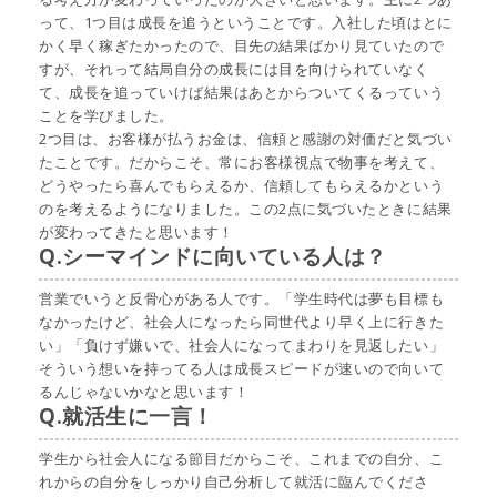
って、1つ目は成長を追うということです。入社した頃はとに
かく早く稼ぎたかったので、目先の結果ばかり見ていたので
すが、それって結局自分の成長には目を向けられていなく
て、成長を追っていけば結果はあとからついてくるっていう
ことを学びました。
2つ目は、お客様が払うお金は、信頼と感謝の対価だと気づい
たことです。だからこそ、常にお客様視点で物事を考えて、
どうやったら喜んでもらえるか、信頼してもらえるかという
のを考えるようになりました。この2点に気づいたときに結果
が変わってきたと思います！
Q.シーマインドに向いている人は？
営業でいうと反骨心がある人です。「学生時代は夢も目標も
なかったけど、社会人になったら同世代より早く上に行きた
い」「負けず嫌いで、社会人になってまわりを見返したい」
そういう想いを持ってる人は成長スピードが速いので向いて
るんじゃないかなと思います！
Q.就活生に一言！
学生から社会人になる節目だからこそ、これまでの自分、こ
れからの自分をしっかり自己分析して就活に臨んでくださ