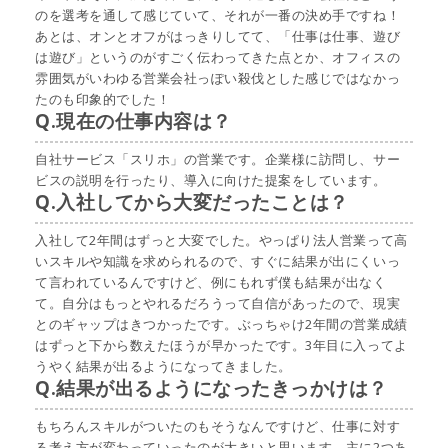
のを選考を通して感じていて、それが一番の決め手ですね！
あとは、オンとオフがはっきりしてて、「仕事は仕事、遊び
は遊び」というのがすごく伝わってきた点とか、オフィスの
雰囲気がいわゆる営業会社っぽい殺伐とした感じではなかっ
たのも印象的でした！
Q.現在の仕事内容は？
自社サービス「スリホ」の営業です。企業様に訪問し、サー
ビスの説明を行ったり、導入に向けた提案をしています。
Q.入社してから大変だったことは？
入社して2年間はずっと大変でした。やっぱり法人営業って高
いスキルや知識を求められるので、すぐに結果が出にくいっ
て言われているんですけど、例にもれず僕も結果が出なく
て。自分はもっとやれるだろうって自信があったので、現実
とのギャップはきつかったです。ぶっちゃけ2年間の営業成績
はずっと下から数えたほうが早かったです。3年目に入ってよ
うやく結果が出るようになってきました。
Q.結果が出るようになったきっかけは？
もちろんスキルがついたのもそうなんですけど、仕事に対す
る考え方が変わっていったのが大きいと思います。主に2つあ