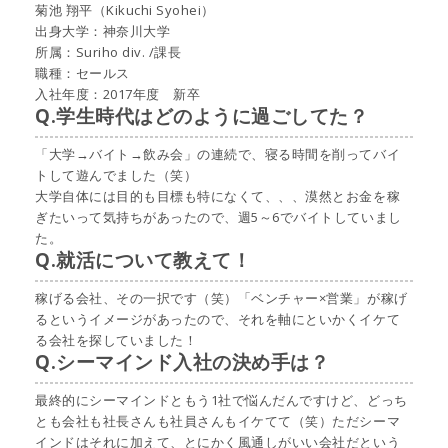
菊池 翔平（Kikuchi Syohei）
出身大学：神奈川大学
所属：Suriho div. /課長
職種：セールス
入社年度：2017年度 新卒
Q.学生時代はどのように過ごしてた？
「大学→バイト→飲み会」の連続で、寝る時間を削ってバイ
トして遊んでました（笑）
大学自体には目的も目標も特になくて、、、漠然とお金を稼
ぎたいって気持ちがあったので、週5～6でバイトしていまし
た。
Q.就活について教えて！
稼げる会社、その一択です（笑）「ベンチャー×営業」が稼げ
るというイメージがあったので、それを軸にといかくイケて
る会社を探していました！
Q.シーマインド入社の決め手は？
最終的にシーマインドともう1社で悩んだんですけど、どっち
とも会社も社長さんも社員さんもイケてて（笑）ただシーマ
インドはそれに加えて、とにかく風通しがいい会社だという