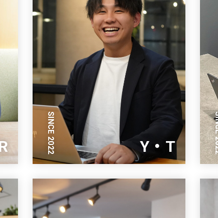
SINCE 2022
SINC
R
Y・T