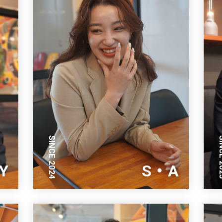
SINCE 2024
SINC
Y
S・A