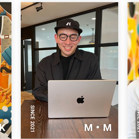
SINCE 2021
SINC
K
M・M