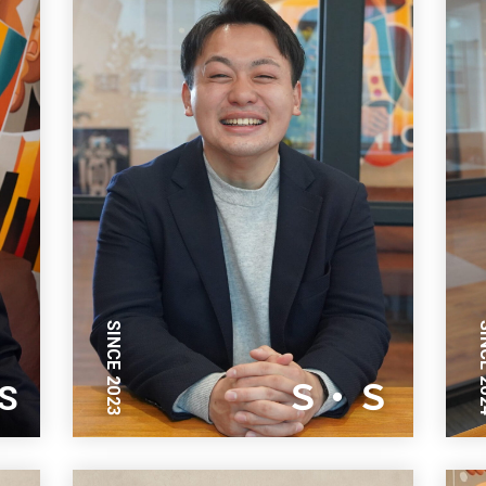
SINCE 2023
SINC
S
Ｓ・Ｓ