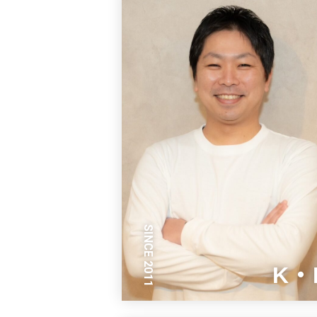
SINCE 2011
K・