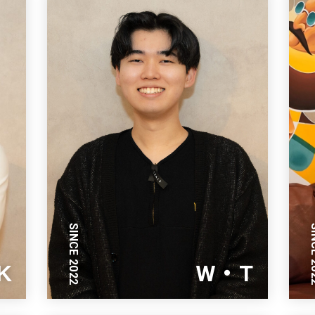
SINCE 2022
SINC
K
W・T