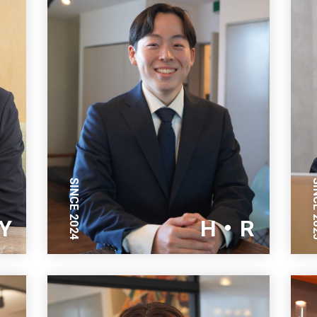
SINCE 2024
SINC
Y
H・R