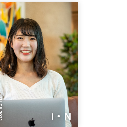
E 2021
I・Ｎ